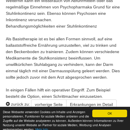
Weiterhin kann ein Missbrauch von Abführmitteln oder das
regelmäßige Einnehmen von Psychopharmaka Grund für eine
Stuhlinkontinenz sein. Ebenso können Psychosen eine
Inkontinenz verursachen.
Behandlungsmöglichkeiten einer Stuhlinkontinenz
Als Basistherapie ist es bei allen Formen sinnvoll, auf eine
ballaststoffreiche Ernährung umzustellen, viel zu trinken und
den Beckenboden zu trainieren. Zudem können verschiedene
Medikamente die Stuhlkonsistenz beeinflussen. Um
unwillkürlichen Stuhlabgang zu verhindern, kann der Darm
einmal täglich mit einer Darmausspülung geleert werden. Dies
sollte jedoch zuvor mit dem Arzt abgesprochen werden.
In einigen Fällen hilft ein operativer Eingriff. Zum Beispiel
besteht die Option, einen Schrittmacher einzusetzen.
zurück zu:
vorherige Seite
Erkrankungen im Detail
Diese Webseite verwendet Cookies um Inhalte und Anzeigen
OK
personalisieren, Funktionen für soziale Medien anbieten und die
Alle Angaben ohne Gewähr. Änderungen und Irrtümer vorbehalten.
Zugriffe auf die Website analysieren zu können. Außerdem können Informationen zu Ihrer
© 2026 magendarmgrippe.net ·
Impressum
·
Datenschutz
Nutzung unserer Website an Partner für soziale Medien, Werbung und Analysen
weitergegeben werden.
Mehr Info